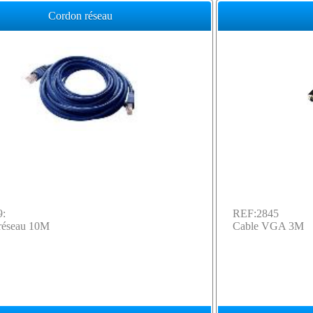
Cordon réseau
9:
REF:2845
réseau 10M
Cable VGA 3M