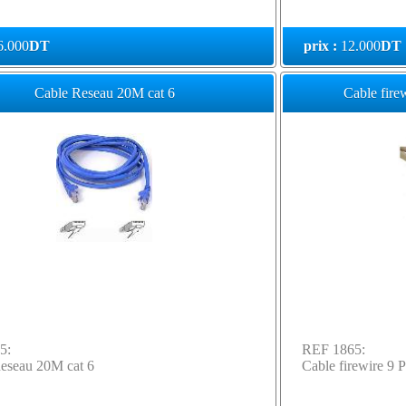
6.000
DT
prix :
12.000
DT
Cable Reseau 20M cat 6
Cable fire
5:
REF 1865:
eseau 20M cat 6
Cable firewire 9