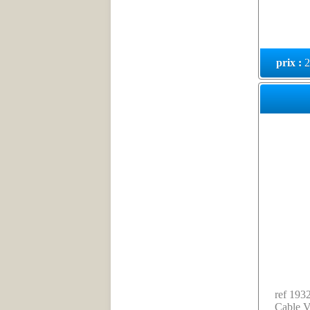
prix :
2
ref 1932
Cable 