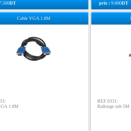
7.500
DT
prix :
9.000
DT
Cable VGA 1.8M
33:
REF 0331:
VGA 1.8M
Rallonge usb 5M