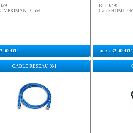
0329
REF 0495:
 IMPRIMANTE 5M
Cable HDMI 10
2.000
DT
prix :
32.000
DT
CABLE RESEAU 3M
C