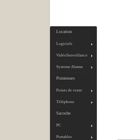
Location
Logiciels
VidéoSurveillance
Systeme Alarme
Pointeuses
Points de vente
Téléphone
Sacoche
PC
Portables