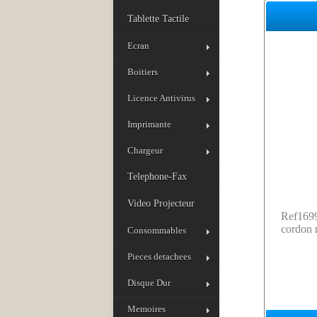
Tablette Tactile
Ecran
Boitiers
Licence Antivirus
Imprimante
Chargeur
Telephone-Fax
Video Projecteur
Ref169
cordon 
Consommables
Pieces detachees
Disque Dur
Memoires