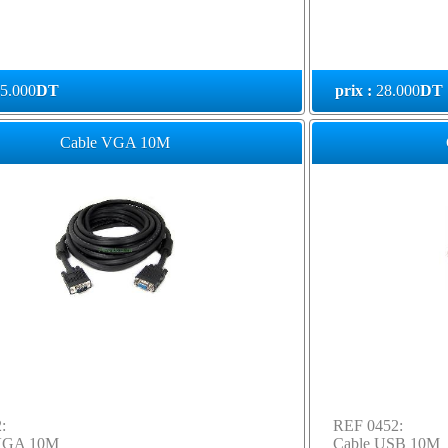
5.000
DT
prix :
28.000
DT
Cable VGA 10M
:
REF 0452:
VGA 10M
Cable USB 10M