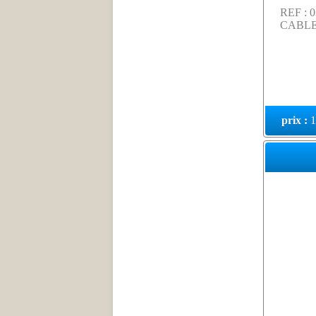
REF : 
CABLE
prix :
1