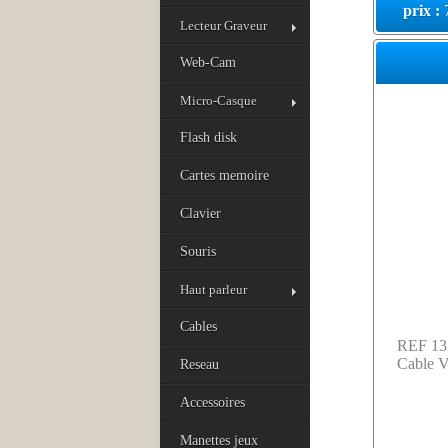
prix :
Lecteur Graveur
Web-Cam
Micro-Casque
Flash disk
Cartes memoire
Clavier
Souris
Haut parleur
Cables
REF 13
Cable 
Reseau
Accessoires
Manettes jeux