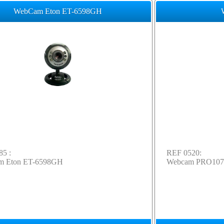
WebCam Eton ET-6598GH
85 :
REF 0520:
 Eton ET-6598GH
Webcam PRO107