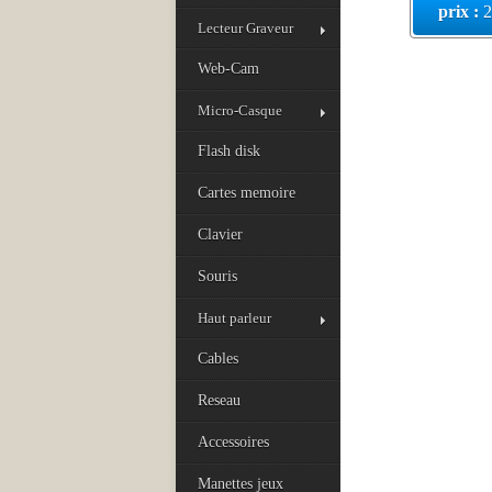
prix :
2
Lecteur Graveur
Web-Cam
Micro-Casque
Flash disk
Cartes memoire
Clavier
Souris
Haut parleur
Cables
Reseau
Accessoires
Manettes jeux