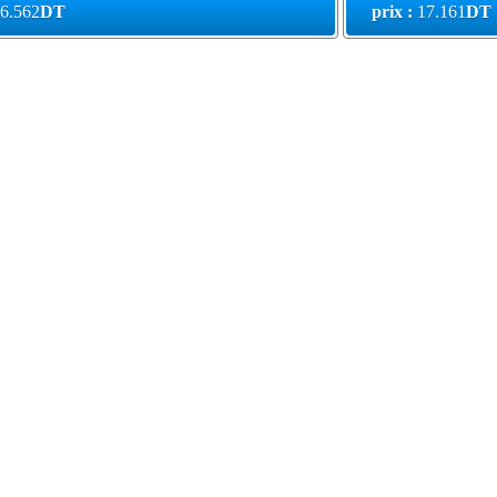
6.562
DT
prix :
17.161
DT