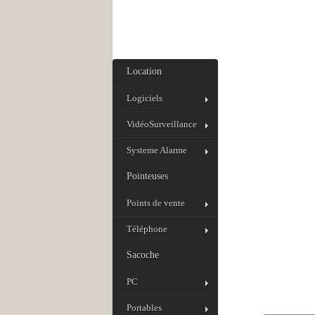
Location
Logiciels
VidéoSurveillance
Systeme Alarme
Pointeuses
Points de vente
Téléphone
Sacoche
PC
Portables