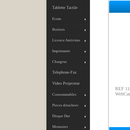
Tablette Tactile
Ecran
Boitiers
Licence Antivirus
Imprimante
Chargeur
Telephone-Fax
Video Projecteur
REF 11
WebCam
Consommables
Pieces detachees
Disque Dur
Memoires